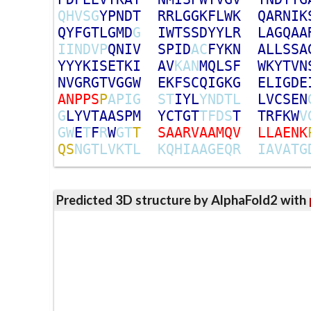
Q
H
V
S
G
Y
P
N
D
T
R
R
L
G
G
K
F
L
W
K
Q
A
R
N
I
K
Q
Y
F
G
T
L
G
M
D
G
I
W
T
S
S
D
Y
Y
L
R
L
A
G
Q
A
A
I
I
N
D
V
P
Q
N
I
V
S
P
I
D
A
C
F
Y
K
N
A
L
L
S
S
A
Y
Y
Y
K
I
S
E
T
K
I
A
V
K
A
N
M
Q
L
S
F
W
K
Y
T
V
N
N
V
G
R
G
T
V
G
G
W
E
K
F
S
C
Q
I
G
K
G
E
L
I
G
D
E
A
N
P
P
S
P
A
P
I
G
S
T
I
Y
L
Y
N
D
T
L
L
V
C
S
E
N
G
L
Y
V
T
A
A
S
P
M
Y
C
T
G
T
T
F
D
S
T
T
R
F
K
W
V
G
W
E
T
F
R
W
G
T
T
S
A
A
R
V
A
A
M
Q
V
L
L
A
E
N
K
Q
S
N
G
T
L
V
K
T
L
K
Q
H
I
A
A
G
E
Q
R
I
A
V
A
T
G
Predicted 3D structure by AlphaFold2 with