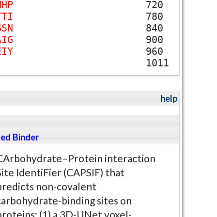
M
H
P
720
T
T
I
780
G
S
N
840
A
I
G
900
E
I
Y
960
1011
help
ed Binder
CArbohydrate–Protein interaction
Site IdentiFier (CAPSIF) that
predicts non-covalent
carbohydrate-binding sites on
proteins: (1) a 3D-UNet voxel-