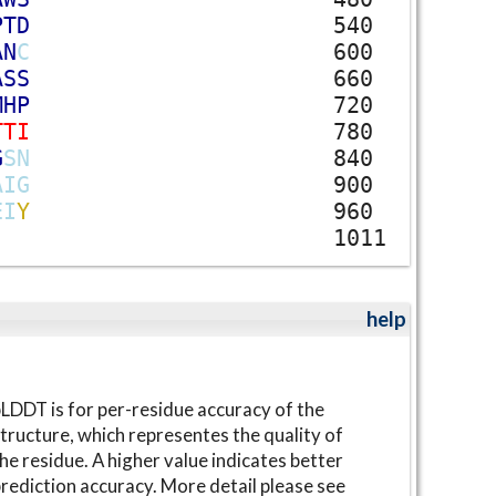
P
T
D
540
A
N
C
600
A
S
S
660
M
H
P
720
T
T
I
780
G
S
N
840
A
I
G
900
E
I
Y
960
1011
help
LDDT is for per-residue accuracy of the
tructure, which representes the quality of
he residue. A higher value indicates better
rediction accuracy. More detail please see