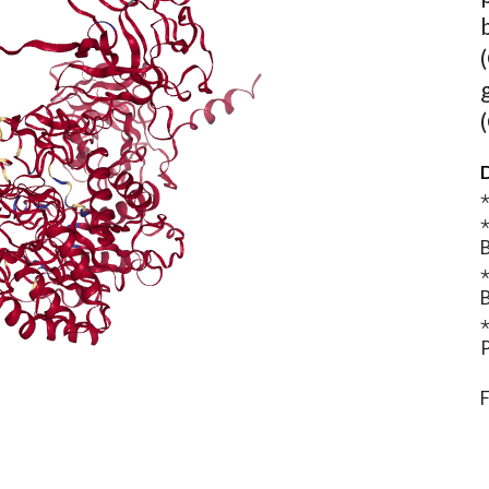
D
⋆
⋆
B
⋆
B
⋆
P
F