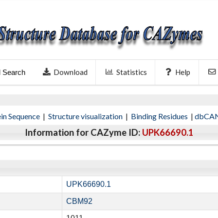
Download
Statistics
Help
l Search
ein Sequence
|
Structure visualization
|
Binding Residues
|
dbCAN
Information for CAZyme ID:
UPK66690.1
UPK66690.1
CBM92