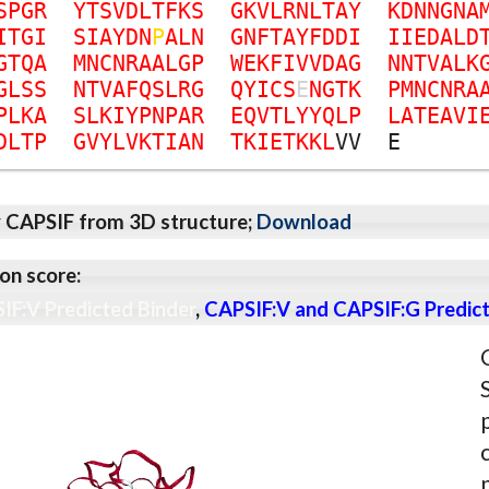
S
P
G
R
Y
T
S
V
D
L
T
F
K
S
G
K
V
L
R
N
L
T
A
Y
K
D
N
N
G
N
A
I
T
G
I
S
I
A
Y
D
N
P
A
L
N
G
N
F
T
A
Y
F
D
D
I
I
I
E
D
A
L
D
G
T
Q
A
M
N
C
N
R
A
A
L
G
P
W
E
K
F
I
V
V
D
A
G
N
N
T
V
A
L
K
G
L
S
S
N
T
V
A
F
Q
S
L
R
G
Q
Y
I
C
S
E
N
G
T
K
P
M
N
C
N
R
A
P
L
K
A
S
L
K
I
Y
P
N
P
A
R
E
Q
V
T
L
Y
Y
Q
L
P
L
A
T
E
A
V
I
D
L
T
P
G
V
Y
L
V
K
T
I
A
N
T
K
I
E
T
K
K
L
V
V
E
y CAPSIF from 3D structure;
Download
on score:
IF:V Predicted Binder
,
CAPSIF:V and CAPSIF:G Predict