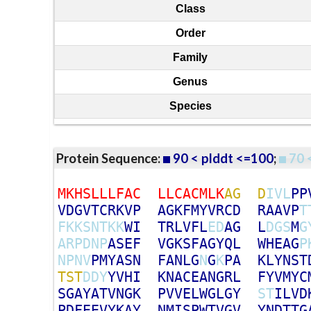
Class
Order
Family
Genus
Species
Protein Sequence:
90 < plddt <=100
;
70 
M
K
H
S
L
L
L
F
A
C
L
L
C
A
C
M
L
K
A
G
D
I
V
L
P
P
V
D
G
V
T
C
R
K
V
P
A
G
K
F
M
Y
V
R
C
D
R
A
A
V
P
T
F
K
K
S
N
T
K
K
W
I
T
R
L
V
F
L
E
D
A
G
L
D
G
S
M
G
A
R
P
D
N
P
A
S
E
F
V
G
K
S
F
A
G
Y
Q
L
W
H
E
A
G
P
N
P
N
V
P
M
Y
A
S
N
F
A
N
L
G
N
G
K
P
A
K
L
Y
N
S
T
T
S
T
D
D
Y
Y
V
H
I
K
N
A
C
E
A
N
G
R
L
F
Y
V
M
Y
C
S
G
A
Y
A
T
V
N
G
K
P
V
V
E
L
W
G
L
G
Y
S
T
I
L
V
D
P
D
F
E
E
V
Y
K
A
Y
N
M
I
S
P
W
T
V
G
V
Y
N
D
T
T
G