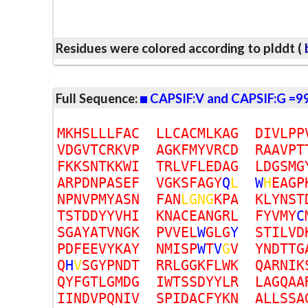
Residues were colored according to plddt (
b
Full Sequence:
CAPSIF:V and CAPSIF:G =9
M
K
H
S
L
L
L
F
A
C
L
L
C
A
C
M
L
K
A
G
D
I
V
L
P
P
V
D
G
V
T
C
R
K
V
P
A
G
K
F
M
Y
V
R
C
D
R
A
A
V
P
T
F
K
K
S
N
T
K
K
W
I
T
R
L
V
F
L
E
D
A
G
L
D
G
S
M
G
A
R
P
D
N
P
A
S
E
F
V
G
K
S
F
A
G
Y
Q
L
W
H
E
A
G
P
N
P
N
V
P
M
Y
A
S
N
F
A
N
L
G
N
G
K
P
A
K
L
Y
N
S
T
T
S
T
D
D
Y
Y
V
H
I
K
N
A
C
E
A
N
G
R
L
F
Y
V
M
Y
C
S
G
A
Y
A
T
V
N
G
K
P
V
V
E
L
W
G
L
G
Y
S
T
I
L
V
D
P
D
F
E
E
V
Y
K
A
Y
N
M
I
S
P
W
T
V
G
V
Y
N
D
T
T
G
Q
H
V
S
G
Y
P
N
D
T
R
R
L
G
G
K
F
L
W
K
Q
A
R
N
I
K
Q
Y
F
G
T
L
G
M
D
G
I
W
T
S
S
D
Y
Y
L
R
L
A
G
Q
A
A
I
I
N
D
V
P
Q
N
I
V
S
P
I
D
A
C
F
Y
K
N
A
L
L
S
S
A