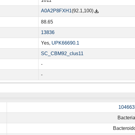
1011
A0A2P8FXH1
(92.1,100)
88.65
13836
Yes,
UPK66690.1
SC_CBM92_clus11
-
-
104663
Bacteri
Bacteroid