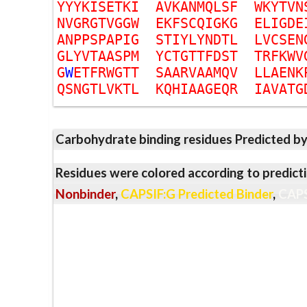
Y
Y
Y
K
I
S
E
T
K
I
A
V
K
A
N
M
Q
L
S
F
W
K
Y
T
V
N
N
V
G
R
G
T
V
G
G
W
E
K
F
S
C
Q
I
G
K
G
E
L
I
G
D
E
A
N
P
P
S
P
A
P
I
G
S
T
I
Y
L
Y
N
D
T
L
L
V
C
S
E
N
G
L
Y
V
T
A
A
S
P
M
Y
C
T
G
T
T
F
D
S
T
T
R
F
K
W
V
G
W
E
T
F
R
W
G
T
T
S
A
A
R
V
A
A
M
Q
V
L
L
A
E
N
K
Q
S
N
G
T
L
V
K
T
L
K
Q
H
I
A
A
G
E
Q
R
I
A
V
A
T
G
Carbohydrate binding residues Predicted b
Residues were colored according to predicti
Nonbinder
,
CAPSIF:G Predicted Binder
,
CAPS