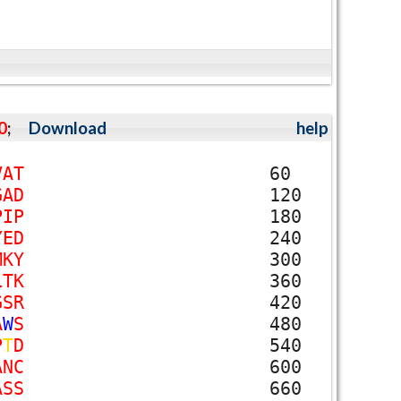
0
;
Download
help
V
A
T
60
G
A
D
120
P
I
P
180
Y
E
D
240
M
K
Y
300
L
T
K
360
G
S
R
420
A
W
S
480
P
T
D
540
A
N
C
600
A
S
S
660