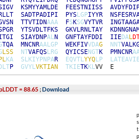
S
I
G
V
K
S
M
Y
Y
A
M
L
D
E
F
E
E
S
T
N
I
I
S
S
A
V
D
Y
F
D
I
R
L
L
T
S
A
D
T
P
A
D
I
P
I
P
Y
S
L
G
P
I
Y
Y
R
N
S
F
E
S
R
V
G
V
S
N
T
T
V
T
I
D
N
A
A
A
F
S
K
S
G
V
Y
T
V
R
I
N
G
T
A
A
G
S
P
G
R
Y
T
S
V
D
L
T
F
K
S
G
K
V
L
R
N
L
T
A
Y
K
D
N
N
G
N
A
I
T
G
I
S
I
A
Y
D
N
P
A
L
N
G
N
F
T
A
Y
F
D
D
I
I
I
E
D
A
L
D
G
T
Q
A
M
N
C
N
R
A
A
L
G
P
W
E
K
F
I
V
V
D
A
G
N
N
T
V
A
L
K
G
L
S
S
N
T
V
A
F
Q
S
L
R
G
Q
Y
I
C
S
E
N
G
T
K
P
M
N
C
N
R
A
P
L
K
A
S
L
K
I
Y
P
N
P
A
R
E
Q
V
T
L
Y
Y
Q
L
P
L
A
T
E
A
V
I
D
L
T
P
G
V
Y
L
V
K
T
I
A
N
T
K
I
E
T
K
K
L
V
V
E
pLDDT = 88.65
;
Download
p
s
t
p