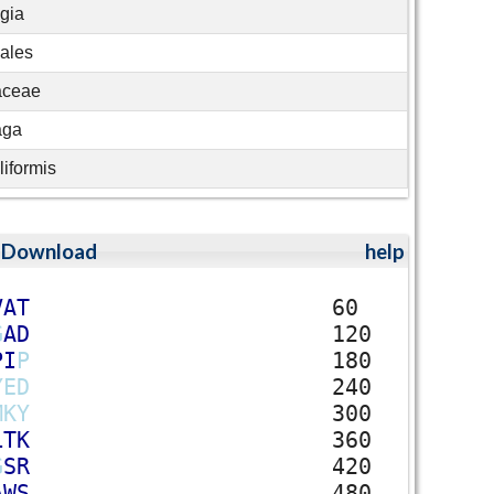
gia
ales
aceae
aga
liformis
;
Download
help
V
A
T
60
G
A
D
120
P
I
P
180
Y
E
D
240
M
K
Y
300
L
T
K
360
G
S
R
420
A
W
S
480