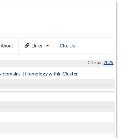
About
Links
Cite Us
Cite us:
2025
 domains
|
Homology within Cluster