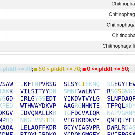
Chitinopha
Chitinophag
Chitinophag
Chitinoph
Chitinophaga fi
< plddt <= 90
;
50 < plddt <= 70
;
0 <= plddt <= 50
V
S
A
W
I
K
F
T
N
P
V
R
S
G
S
L
S
Y
G
I
E
N
N
Q
S
G
E
G
Y
T
E
T
A
K
K
V
I
L
S
I
T
Y
Y
D
N
S
M
N
F
V
W
L
N
Y
T
R
S
G
S
G
W
G
Y
G
G
D
I
R
L
G
Y
G
S
E
D
T
Y
I
K
D
V
T
V
Y
L
G
S
L
N
P
D
A
Q
K
P
E
D
W
T
H
W
A
Y
D
K
V
P
A
A
G
R
G
N
H
N
T
E
T
F
P
Q
L
A
D
D
K
G
V
I
D
V
Q
M
A
L
L
K
R
T
G
F
D
G
V
A
I
Q
R
N
A
P
V
G
R
N
M
P
D
Q
N
N
G
E
V
N
S
I
D
L
V
E
G
I
K
R
D
W
V
Y
Q
M
E
Q
I
Y
E
K
A
Q
A
L
E
L
A
Q
F
F
K
D
R
G
C
Y
V
I
A
G
V
P
R
D
W
R
L
R
D
A
A
D
N
F
R
T
Q
Y
L
I
P
D
K
Q
Y
C
D
Q
N
G
M
G
F
Y
P
V
I
F
P
G
S