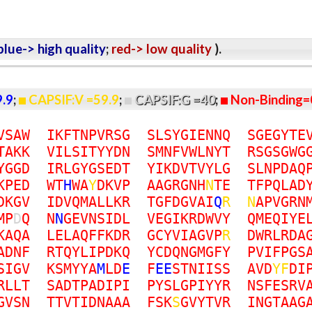
lue-> high quality
;
red-> low quality
).
9.9
;
CAPSIF:V =59.9
;
CAPSIF:G =40
;
Non-Binding=
V
S
A
W
I
K
F
T
N
P
V
R
S
G
S
L
S
Y
G
I
E
N
N
Q
S
G
E
G
Y
T
E
T
A
K
K
V
I
L
S
I
T
Y
Y
D
N
S
M
N
F
V
W
L
N
Y
T
R
S
G
S
G
W
G
Y
G
G
D
I
R
L
G
Y
G
S
E
D
T
Y
I
K
D
V
T
V
Y
L
G
S
L
N
P
D
A
Q
K
P
E
D
W
T
H
W
A
Y
D
K
V
P
A
A
G
R
G
N
H
N
T
E
T
F
P
Q
L
A
D
D
K
G
V
I
D
V
Q
M
A
L
L
K
R
T
G
F
D
G
V
A
I
Q
R
N
A
P
V
G
R
N
M
P
D
Q
N
N
G
E
V
N
S
I
D
L
V
E
G
I
K
R
D
W
V
Y
Q
M
E
Q
I
Y
E
K
A
Q
A
L
E
L
A
Q
F
F
K
D
R
G
C
Y
V
I
A
G
V
P
R
D
W
R
L
R
D
A
A
D
N
F
R
T
Q
Y
L
I
P
D
K
Q
Y
C
D
Q
N
G
M
G
F
Y
P
V
I
F
P
G
S
S
I
G
V
K
S
M
Y
Y
A
M
L
D
E
F
E
E
S
T
N
I
I
S
S
A
V
D
Y
F
D
I
R
L
L
T
S
A
D
T
P
A
D
I
P
I
P
Y
S
L
G
P
I
Y
Y
R
N
S
F
E
S
R
V
G
V
S
N
T
T
V
T
I
D
N
A
A
A
F
S
K
S
G
V
Y
T
V
R
I
N
G
T
A
A
G